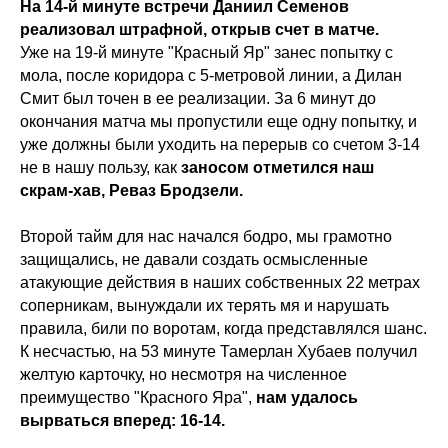
На 14-й минуте встречи Даниил Семенов
реализовал штрафной, открыв счет в матче.
Уже на 19-й минуте "Красный Яр" занес попытку с
мола, после коридора с 5-метровой линии, а Дилан
Смит был точен в ее реализации. За 6 минут до
окончания матча мы пропустили еще одну попытку, и
уже должны были уходить на перерыв со счетом 3-14
не в нашу пользу, как
заносом отметился наш
скрам-хав, Реваз Бродзели.
Второй тайм для нас начался бодро, мы грамотно
защищались, не давали создать осмысленные
атакующие действия в наших собственных 22 метрах
соперникам, вынуждали их терять мя и нарушать
правила, били по воротам, когда представлялся шанс.
К несчастью, на 53 минуте Тамерлан Хубаев получил
желтую карточку, но несмотря на численное
преимущество "Красного Яра",
нам удалось
вырваться вперед: 16-14.