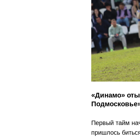
«Динамо» отыг
Подмосковье»,
Первый тайм нач
пришлось битьс