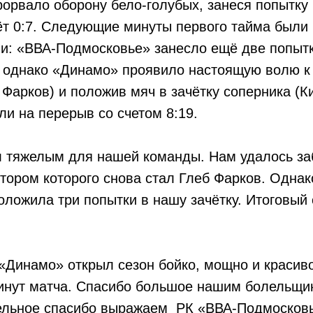
орвало оборону бело-голубых, занеся попытку
т 0:7. Следующие минуты первого тайма были 
и: «ВВА-Подмосковье» занесло ещё две попытк
 однако «Динамо» проявило настоящую волю к 
Фарков) и положив мяч в зачётку соперника (К
ли на перерыв со счетом 8:19.
л тяжелым для нашей команды. Нам удалось з
втором которого снова стал Глеб Фарков. Однак
ложила три попытки в нашу зачётку. Итоговый 
«Динамо» открыл сезон бойко, мощно и красив
минут матча. Спасибо большое нашим болельщи
ельное спасибо выражаем РК «ВВА-Подмосковь