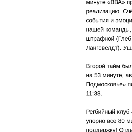
минуте «ВВА» пр
реализацию. Счё
события и эмоци
нашей команды,
штрафной (Глеб 
Лангевелдт). Уш
Второй тайм бы
на 53 минуте, а
Подмосковье» по
11:38.
Регбийный клуб 
упорно все 80 
поддержку! Отд