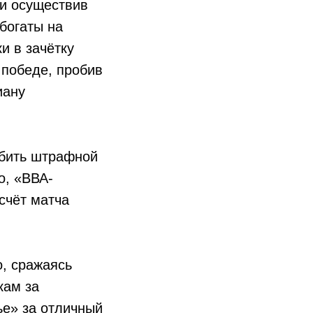
 и осуществив
богаты на
и в зачётку
победе, пробив
иану
абить штрафной
о, «ВВА-
счёт матча
о, сражаясь
кам за
е» за отличный