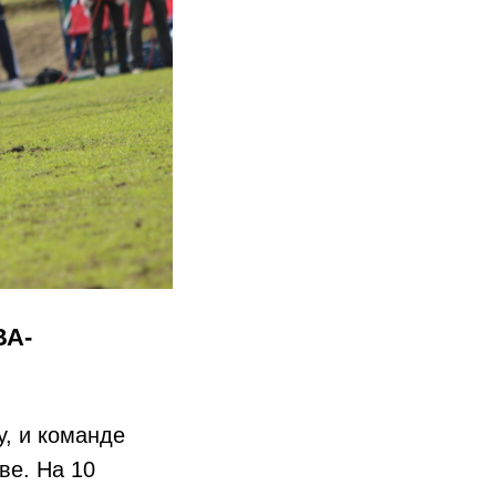
ВА-
у, и команде
ве. На 10