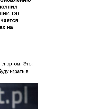
полнил
ник. Он
ичается
ах на
 спортом. Это
буду играть в