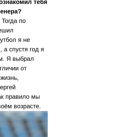
познакомил тебя
ренера?
 Тогда по
решил
утбол я не
 а спустя год я
ом. Я выбрал
тличии от
 жизнь,
ергей
ак правило мы
оём возрасте.