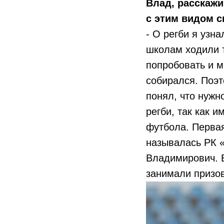
Влад, расскажи
с этим видом с
- О регби я узн
школам ходили т
попробовать и м
собирался. Поэт
понял, что нужн
регби, так как и
футбола. Первая
называлась РК «
Владимирович. Б
занимали призов