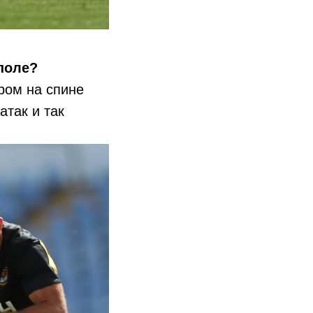
 поле?
ером на спине
атак и так