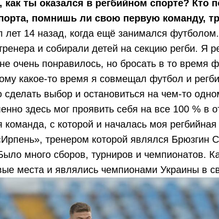
, как ты оказался в регбийном спорте? Кто 
порта, помнишь ли свою первую команду, т
ал лет 14 назад, когда ещё занимался футболом.
ренера и собирали детей на секцию регби. Я 
не очень понравилось, но бросать в то время ф
ому какое-то время я совмещал футбол и регби,
о сделать выбор и остановиться на чем-то одн
менно здесь мог проявить себя на все 100 % в о
 команда, с которой и началась моя регбийная
Ирпень», тренером которой являлся Брюзгин С
ыло много сборов, турниров и чемпионатов. К
ые места и являлись чемпионами Украины в св