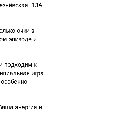
езнёвская, 13А.
олько очки в
дом эпизоде и
и подходим к
ципиальная игра
 особенно
Ваша энергия и