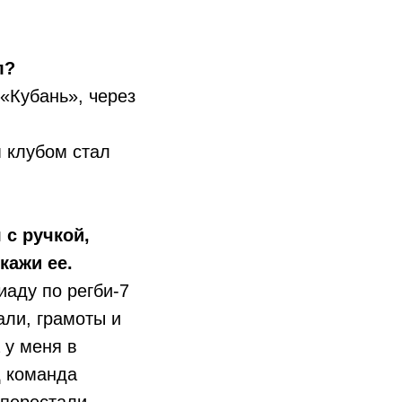
л?
 «Кубань», через
 клубом стал
 с ручкой,
кажи ее.
иаду по регби-7
али, грамоты и
 у меня в
д команда