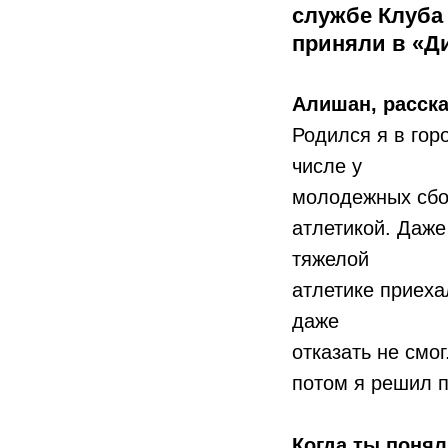
службе Клуба 
приняли в «Ди
Алишан, расска
Родился я в гор
числе у
молодежных сбор
атлетикой. Даж
тяжелой
атлетике приеха
даже
отказать не смо
потом я решил п
Когда ты понял