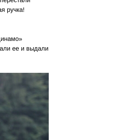
 перестали
я ручка!
«Динамо»
рали ее и выдали