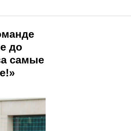
оманде
е до
за самые
е!»