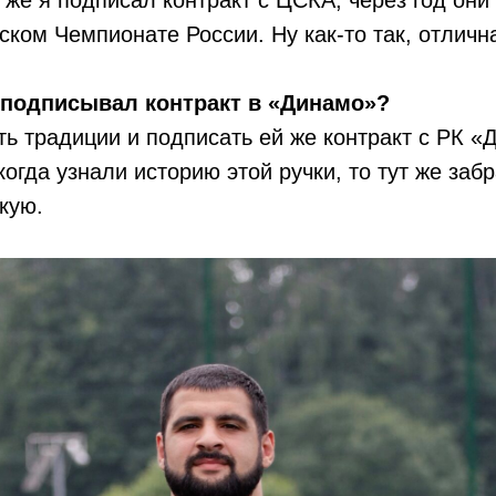
 же я подписал контракт с ЦСКА, через год они
ском Чемпионате России. Ну как-то так, отлична
 подписывал контракт в «Динамо»?
ть традиции и подписать ей же контракт с РК 
когда узнали историю этой ручки, то тут же заб
кую.