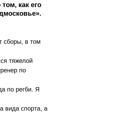
том, как его
одмосковье».
т сборы, в том
лся тяжелой
тренер по
а по регби. Я
а вида спорта, а