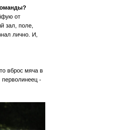
 команды?
йфую от
й зал, поле,
нал лично. И,
то вброс мяча в
й перволинеец -