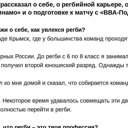
рассказал о себе, о регбийной карьере, о 
намо» и о подготовке к матчу с «ВВА-П
жи о себе, как увлекся регби?
оде Крымск, где у большинства команд проходя
ных России. До регби с 6 по 8 класс я занима
е получил второй юношеский разряд. Однажды 
л ко мне домой и сказал, что собирается команд
г. Некоторое время удавалось совмещать эти дв
олностью перейти в регби.
, что регби – это твоя профессия?