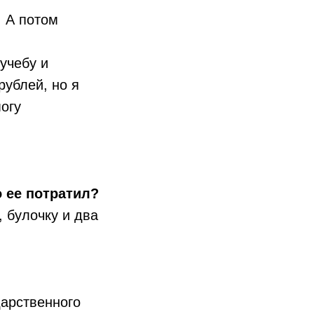
. А потом
учебу и
рублей, но я
могу
 ее потратил?
, булочку и два
дарственного