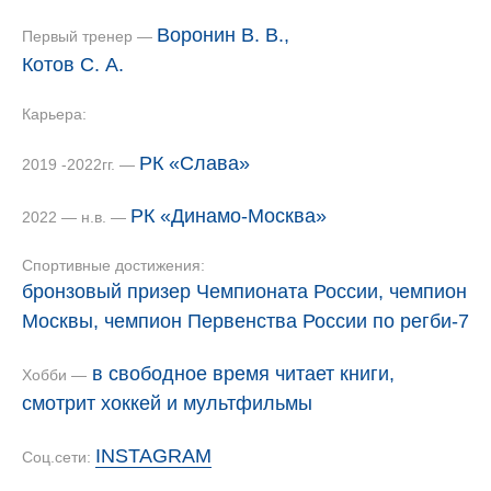
Воронин В. В.,
Первый тренер —
Котов С. А.
Карьера:
РК «Слава»
2019 -2022гг. —
РК «Динамо-Москва»
2022 — н.в. —
Спортивные достижения:
бронзовый призер Чемпионата России, чемпион
Москвы, чемпион Первенства России по регби-7
в свободное время читает книги,
Хобби —
смотрит хоккей и мультфильмы
INSTAGRAM
Соц.сети:
ФИО
очки
попытки
реализации
штрафные