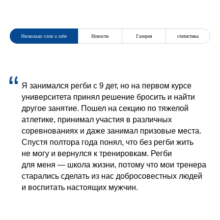
Перехода Сергей
116
12
9
8
СКОРО МЫ ДОБАВИМ СЮДА
СКОРО МЫ ДОБАВИМ СЮДА
НОВОСТИ
фото
Несколько слов о себе
Новости
Галерея
статистика
Новости и медиа
календарь
команда
Болельщикам
“
О клубе
Я занимался регби с 9 дет, но на первом курсе
Партнеры
университета принял решение бросить и найти
Контакты
другое занятие. Пошел на секцию по тяжелой
атлетике, принимал участия в различных
+7 (495) 695 81 58
соревнованиях и даже занимал призовые места.
info@rcdynamo.ru
Спустя полтора года понял, что без регби жить
АНО «РЕГБИЙНЫЙ КЛУБ «ДИНАМО»
не могу и вернулся к тренировкам. Регби
119019, Москва, Новый Арбат, д. 21, стр.1
для меня — школа жизни, потому что мои тренера
старались сделать из нас добросовестных людей
для сми
и воспитать настоящих мужчин.
g.maiorov@rcdynamo.ru