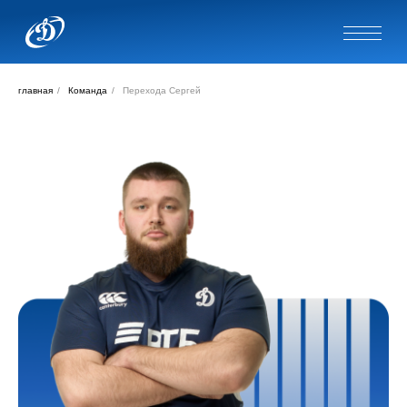
главная
/
Команда
/
Перехода Сергей